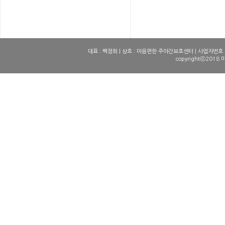
1
1
2
2
3
3
4
4
대표 : 백정희 | 상호 : 마음편한 주야간보호센터 | 사업자번호 : 10
copyrightⓒ2018 
5
5
6
6
7
7
8
8
9
9
10
10
11
11
12
12
13
13
14
14
15
15
16
16
17
17
18
18