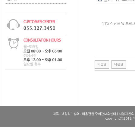
11월 식단표 및 프로
이전글
다음글
0
0
1
1
2
2
3
3
4
4
대표 : 백정희 | 상호 : 마음편한 주야간보호센터 | 사업자번호 : 10
copyrightⓒ2018 
5
5
6
6
7