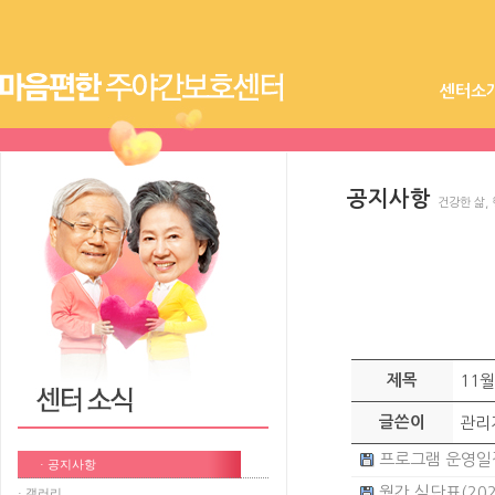
센터소
공지사항
건강한 삶,
제목
11
글쓴이
관리
프로그램 운영일정(2
· 공지사항
월간 식단표(2023년
· 갤러리