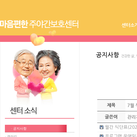
센터소
공지사항
건강한 삶,
제목
7월
글쓴이
관리
월간 식단표(2024년
· 공지사항
프로그램 운영일정(2
· 갤러리