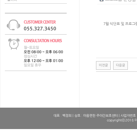
7월 식단표 및 프로그
이전글
다음글
0
0
1
1
2
2
3
3
4
4
대표 : 백정희 | 상호 : 마음편한 주야간보호센터 | 사업자번호 : 10
copyrightⓒ2018 
5
5
6
6
7