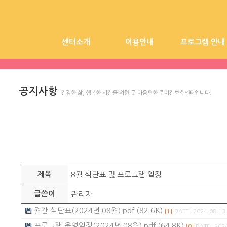
센터소개
이용안내
프로그램 안내
인사말
이용 대상 및 시간/절차및 이용료
시설소개
공지사항
프로그램
공지사항
건강한 삶, 행복한 시간을 위한 곳 마음편한 주야간보호센터입니다.
제목
8월 식단표 및 프로그램 일정
글쓴이
관리자
월간 식단표(2024년 08월).pdf (82.6K)
[1]
DATE : 2024-08-13
프로그램 운영일정(2024년 08월).pdf (64.8K)
[0]
DATE : 202