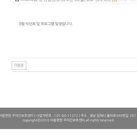
8월 식단표 및 프로그램 일정입니다.
다음글
0
0
1
1
2
2
3
3
4
4
 마음편한 주야간보호센터 | 사업자번호 : 101-80-11272 | 주소 : 경남 김해시 율하로346번길 26 | TE
copyrightⓒ2018 마음편한 주야간보호센터 all rights reserved.
5
5
6
6
7