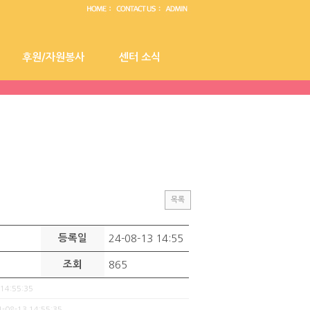
후원/자원봉사
센터 소식
 안내
이용 신청 서류 및 준비물
후원 종류 및 방법
오시는길
갤러리
자원봉사 안내
목록
등록일
24-08-13 14:55
조회
865
 14:55:35
4-08-13 14:55:35